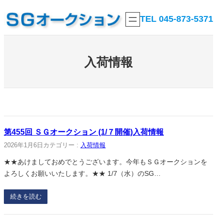
内
TEL 045-873-5371
容
を
ス
キ
入荷情報
ッ
プ
第455回 ＳＧオークション (1/７開催)入荷情報
2026年1月6日
カテゴリー :
入荷情報
★★あけましておめでとうございます。今年もＳＧオークションを
よろしくお願いいたします。★★ 1/7（水）のSG…
続きを読む