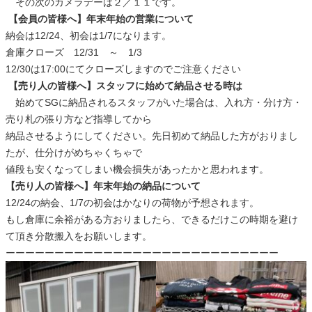
その次のカメラデーは２／１１です。
【会員の皆様へ】年末年始の営業について
納会は12/24、初会は1/7になります。
倉庫クローズ 12/31 ～ 1/3
12/30は17:00にてクローズしますのでご注意ください
【売り人の皆様へ】スタッフに始めて納品させる時は
始めてSGに納品されるスタッフがいた場合は、入れ方・分け方・
売り札の張り方など指導してから
納品させるようにしてください。先日初めて納品した方がおりまし
たが、仕分けがめちゃくちゃで
値段も安くなってしまい機会損失があったかと思われます。
【売り人の皆様へ】年末年始の納品について
12/24の納会、1/7の初会はかなりの荷物が予想されます。
もし倉庫に余裕がある方おりましたら、できるだけこの時期を避け
て頂き分散搬入をお願いします。
ーーーーーーーーーーーーーーーーーーーーーーーーーーーー