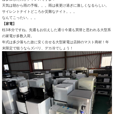
天気は朝から雨の予報。。。雨は夜更け過ぎに激しくなるらしい。
サイレントナイトどころか災難なナイト。。。
なんてこったい。。。
【家電】
柱3本分ですね。先週もお伝えした通り今週も買替と思われる大型系
の家電が多数入荷。
年式は多少落ちた故に安く出せる大型家電は店師のマスト商材！年
末限定で狙うならズバリ、デカ冷でしょう！