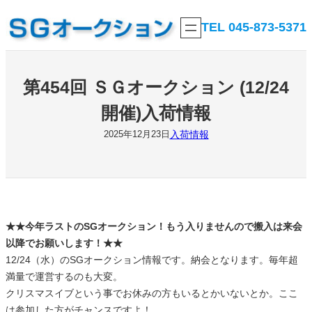
内
TEL 045-873-5371
容
を
ス
キ
第454回 ＳＧオークション (12/24
ッ
開催)入荷情報
プ
入荷情報
2025年12月23日
★★今年ラストのSGオークション！もう入りませんので搬入は来会
以降でお願いします！★★
12/24（水）のSGオークション情報です。納会となります。毎年超
満量で運営するのも大変。
クリスマスイブという事でお休みの方もいるとかいないとか。ここ
は参加した方がチャンスですよ！