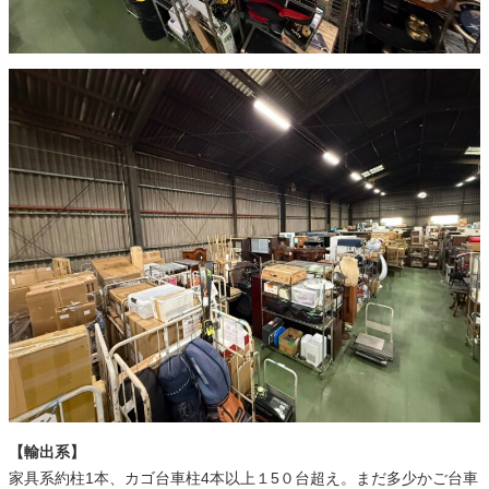
【輸出系】
家具系約柱1本、カゴ台車柱4本以上１5０台超え。まだ多少かご台車