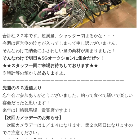
合計柱２２本です。超満量、シャッター閉まるかな・・・
今週は運営側の泣きが入ってしまって申し訳ございません。
そんなわけで納会にふさわしい量の商材が集まりました！
そんなわけで明日もSGオークションに集合だぜッ！
★★スタッフ一同ご来場お待ちしております★★
※時計等の預かり品
ありますよ。
ーーーーーーーーーーーーーーーーーーーーーーーーーーーー
先週のＳＧ通信より
忘年会ご参加ありがとうございました。釣って食べて騒いで楽しい
宴会だったと思います！
来年は川崎競馬場 貴賓席ですよ！
【次回カメラデーのお知らせ】
次回カメラデーは１／１４になります。第２水曜日になりますの
でご注意ください。