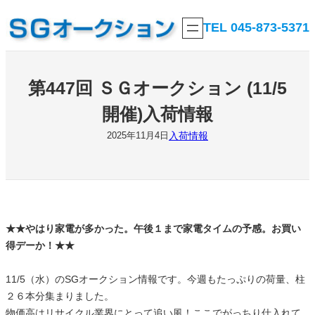
内
TEL 045-873-5371
容
を
ス
キ
第447回 ＳＧオークション (11/5
ッ
開催)入荷情報
プ
入荷情報
2025年11月4日
★★やはり家電が多かった。午後１まで家電タイムの予感。お買い
得デーか！★★
11/5（水）のSGオークション情報です。今週もたっぷりの荷量、柱
２６本分集まりました。
物価高はリサイクル業界にとって追い風！ここでがっちり仕入れて