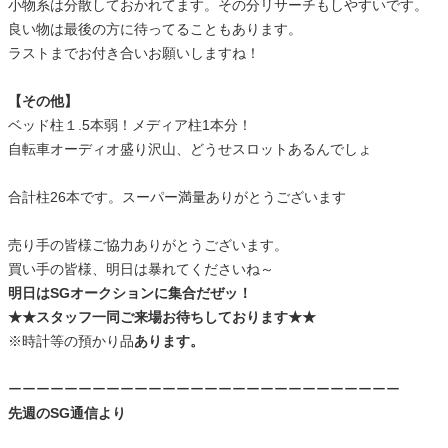
小物系は分散しておかれてます。その分リサーチもしやすいです。
良い物は最後の方に待ってることもあります。
ラストまでお付き合いお願いしますね！
【その他】
ベッド柱１.5本弱！メディア柱1本分！
自転車オーディオ盛り沢山、どうせスロットあるんでしょ
合計柱26本です。スーパー満量ありがとうございます
売り手の皆様ご協力ありがとうございます。
買い手の皆様、明日は暴れてくださいね～
明日はSGオークションに集合だぜッ！
★★スタッフ一同ご来場お待ちしております★★
※時計等の預かり品
あります。
ーーーーーーーーーーーーーーーーーーーーーーーーーーーー
先週のSG通信より