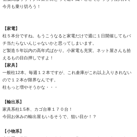
今月も乗り切ろう！
【家電】
柱５本分ですね。もうこうなると家電だけで週に１日開催してもバ
チ当たらないんじゃないかと思ってしまいます。
ど製造５年以内の高年式ばかり。小家電も充実。ネット屋さんも拾
えるもの目白押しですよ！
【家具】
一般柱12本。毎週１２本ですが、これ倉庫がこれ以上入りきれない
ので１２本が限界なんです。
柱もっと増やそうかな・・・
【輸出系】
家具系柱1.5本、カゴ台車１７０台！
今回お休みの輸出屋もいるそうで、狙い目か！？
【小物系】