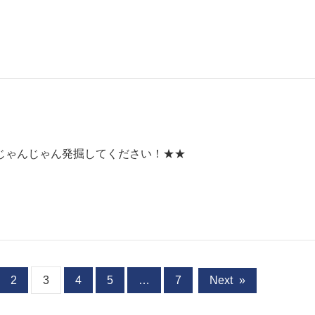
じゃんじゃん発掘してください！★★
2
3
4
5
…
7
Next
»