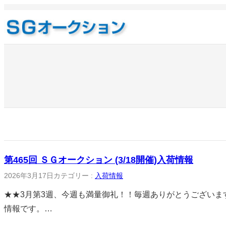
内
容
を
ス
キ
ッ
プ
第465回 ＳＧオークション (3/18開催)入荷情報
2026年3月17日
カテゴリー :
入荷情報
★★3月第3週、今週も満量御礼！！毎週ありがとうございます！
情報です。…