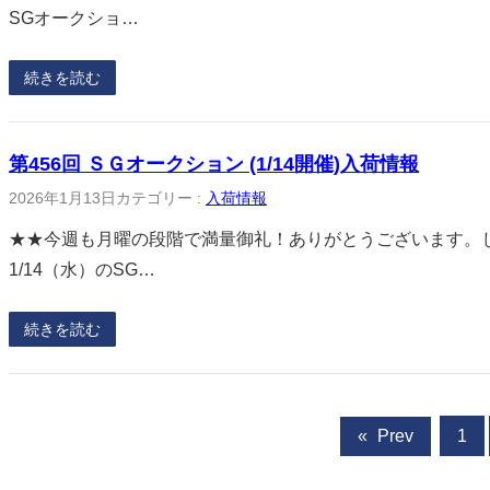
SGオークショ…
続きを読む
第456回 ＳＧオークション (1/14開催)入荷情報
2026年1月13日
カテゴリー :
入荷情報
★★今週も月曜の段階で満量御礼！ありがとうございます。
1/14（水）のSG…
続きを読む
«
Prev
1