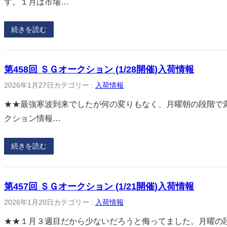
す。１月は市場…
続きを読む
第458回 ＳＧオークション (1/28開催)入荷情報
2026年1月27日
カテゴリー :
入荷情報
★★最強寒波到来でしたが何の変りもなく、月曜朝の段階で満量
クション情報…
続きを読む
第457回 ＳＧオークション (1/21開催)入荷情報
2026年1月20日
カテゴリー :
入荷情報
★★１月３週目だから少ないだろうと侮ってました。月曜の段階