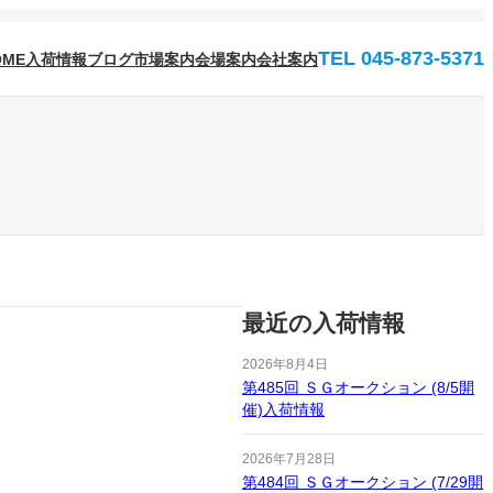
TEL 045-873-5371
OME
入荷情報
ブログ
市場案内
会場案内
会社案内
最近の入荷情報
2026年8月4日
第485回 ＳＧオークション (8/5開
催)入荷情報
2026年7月28日
第484回 ＳＧオークション (7/29開