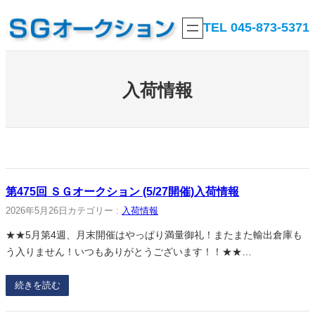
内
TEL 045-873-5371
容
を
ス
キ
入荷情報
ッ
プ
第475回 ＳＧオークション (5/27開催)入荷情報
2026年5月26日
カテゴリー :
入荷情報
★★5月第4週、月末開催はやっぱり満量御礼！またまた輸出倉庫も
う入りません！いつもありがとうございます！！★★…
続きを読む